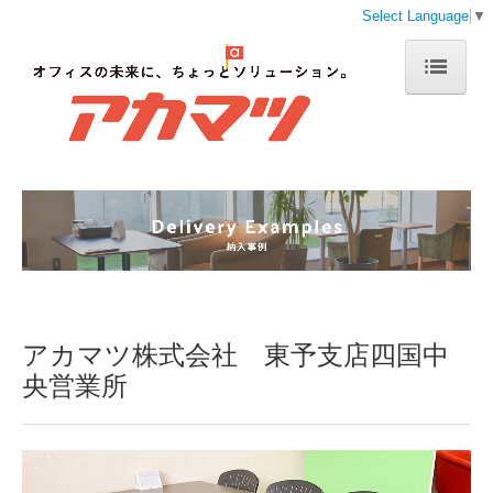
Select Language
▼
トップページ
会社案内
事業案内
通販事業
採用情報
お問い合わせ
アカマツ株式会社 東予支店四国中
央営業所
修理受付フォーム