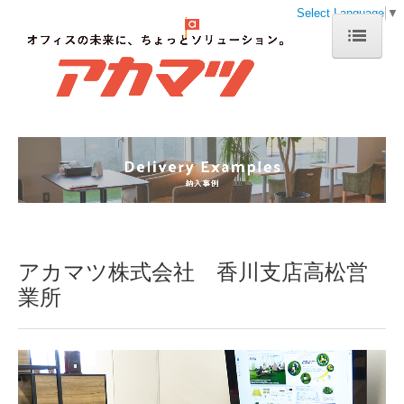
Select Language
▼
トップページ
会社案内
事業案内
通販事業
採用情報
お問い合わせ
アカマツ株式会社 香川支店高松営
業所
修理受付フォーム